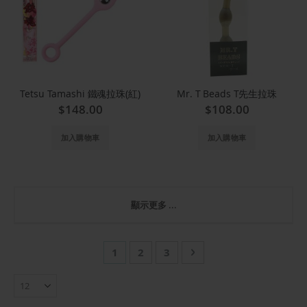
Tetsu Tamashi 鐵魂拉珠(紅)
Mr. T Beads T先生拉珠
$148.00
$108.00
加入購物車
加入購物車
顯示更多 ...
頁
您當前正在閱讀頁
頁面
頁面
頁面
下一步
1
2
3
面