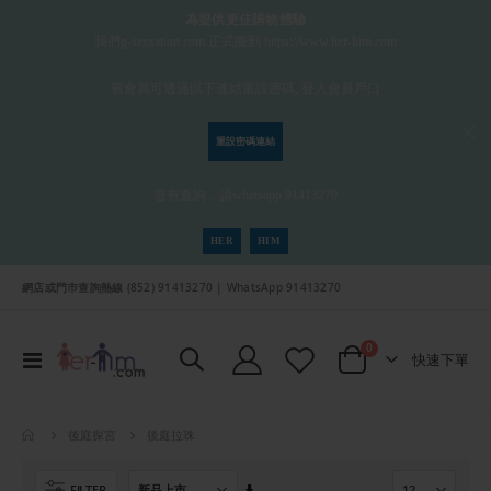
為提供更佳購物體驗
我們g-sexsation.com 正式搬到 https://www.her-him.com
舊會員可透過以下連結重設密碼, 登入會員戶口
重設密碼連結
若有查詢，請whatsapp 91413270
HER
HIM
網店或門巿查詢熱線 (852) 91413270 | WhatsApp 91413270
項目
0
切
快速下單
Cart
換
導
航
後庭拉珠
後庭探宮
設
FILTER