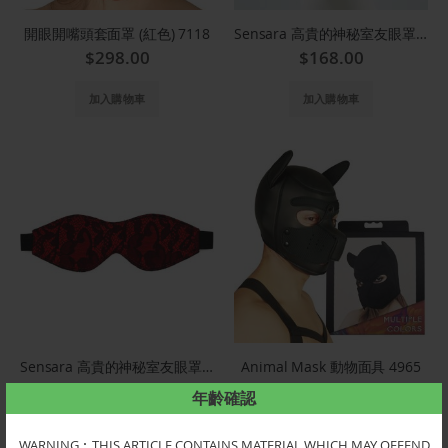
開眼開嘴頭套面罩 (紅色) 7118
Sensara 高貴的神秘室友眼罩(黑)KC3806A
$298.00
$168.00
加入購物車
加入購物車
Sensara 高貴的神秘室友眼罩(紅)KC3732A
Animal Mask 動物面具 4965
$148.00
$340.00
年齡確認
加入購物車
加入購物車
WARNING︰THIS ARTICLE CONTAINS MATERIAL WHICH MAY OFFEND