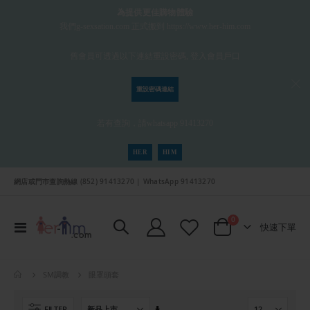
為提供更佳購物體驗
我們g-sexsation.com 正式搬到 https://www.her-him.com
舊會員可透過以下連結重設密碼, 登入會員戶口
重設密碼連結
若有查詢，請whatsapp 91413270
HER
HIM
網店或門巿查詢熱線 (852) 91413270 | WhatsApp 91413270
項目
0
切
快速下單
Cart
換
導
航
眼罩頭套
SM調教
設
FILTER