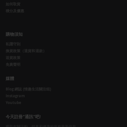
如何取貨
積分及優惠
購物須知
私隱守則
換貨政策（退貨和退款）
送貨政策
免責聲明
媒體
Blog 網誌 (情趣生活關注组)
Instagram
Youtube
今天註冊"通訊"吧!
獲取有關活動、銷售和優惠的所有最新信息。