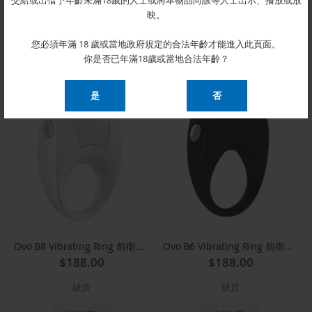
交給或出借予年齡未滿18歲的人士或將本物品向該等人士出示、播放或放
$348.00
$158.00
映。
缺貨
缺貨
您必須年滿 18 歲或當地政府規定的合法年齡才能進入此頁面。
你是否已年滿18歲或當地合法年齡？
補貨後通知
補貨後通知
Ovo B8 Vibrating Ring 前衛時尚震動環(白)
Ovo B6 Vibrating Ring 前衛時尚震動環(黑)
$188.00
$188.00
缺貨
缺貨