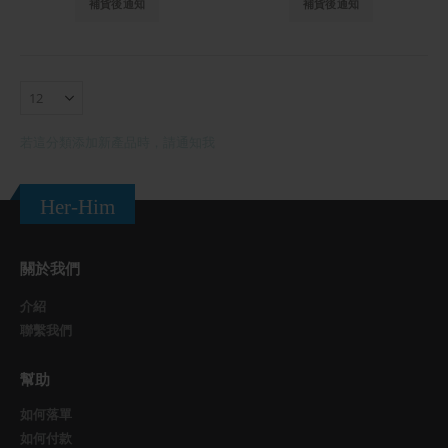
補貨後通知
補貨後通知
若這分類添加新產品時，請通知我
Her-Him
關於我們
介紹
聯繫我們
幫助
如何落單
如何付款