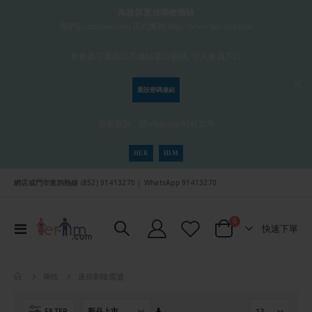
為提供更佳購物體驗
我們g-sexsation.com 正式搬到 https://www.her-him.com
舊會員可透過以下連結重設密碼, 登入會員戶口
重設密碼連結
若有查詢，請whatsapp 91413270
HER
HIM
網店或門巿查詢熱線 (852) 91413270 | WhatsApp 91413270
項目
0
切
快速下單
Cart
換
導
航
迷你刺陰震盪
兩性
設
FILTER