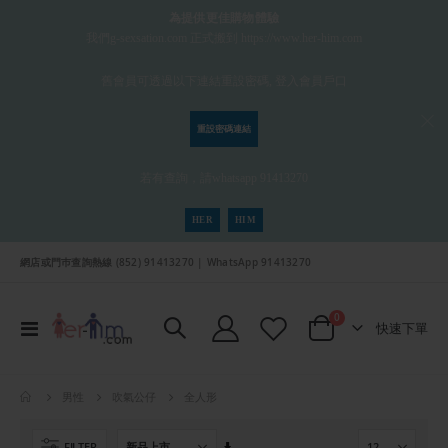
為提供更佳購物體驗
我們g-sexsation.com 正式搬到 https://www.her-him.com
舊會員可透過以下連結重設密碼, 登入會員戶口
重設密碼連結
若有查詢，請whatsapp 91413270
HER
HIM
網店或門巿查詢熱線 (852) 91413270 | WhatsApp 91413270
項目
0
切
快速下單
Cart
換
導
航
全人形
男性
吹氣公仔
設
FILTER