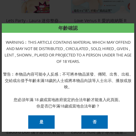
Lets Party - Laura 迷你整蠱形吹氣公仔 32SFA
Love Venus R 愛的維納斯 R
$256.00
$2,400.00
年齡確認
缺貨
缺貨
WARNING︰THIS ARTICLE CONTAINS MATERIAL WHICH MAY OFFEND
AND MAY NOT BE DISTRIBUTED , CIRCULATED , SOLD, HIRED , GIVEN ,
補貨後通知
補貨後通知
LENT , SHOWN , PLAYED OR PROJECTED TO A PERSON UNDER THE AGE
OF 18 YEARS.
警告︰本物品內容可能令人反感；不可將本物品派發、傳閱、出售、出租、
交給或出借予年齡未滿18歲的人士或將本物品向該等人士出示、播放或放
映。
您必須年滿 18 歲或當地政府規定的合法年齡才能進入此頁面。
你是否已年滿18歲或當地合法年齡？
Eadoru Doll 撫子透明吹氣公仔
Eadoru Hole 撫子專用-陰道自慰器 Asoko