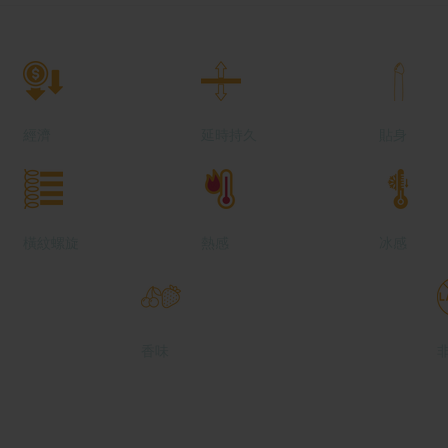
經濟
延時持久
貼身
橫紋螺旋
熱感
冰感
香味