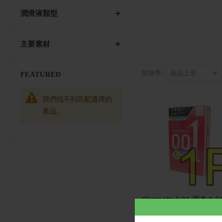
潤滑液類型
主要素材
按排序
FEATURED
我們找不到匹配選擇的
產品。
$27.00