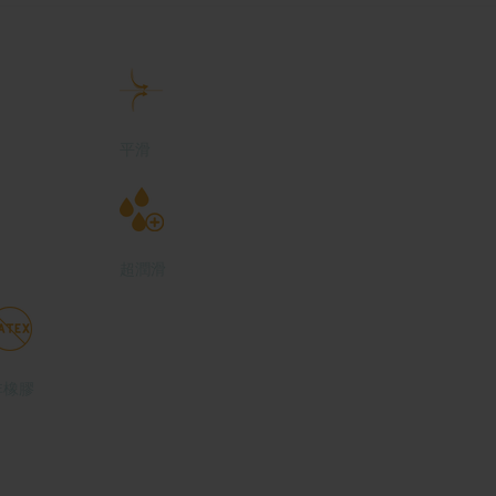
平滑
超潤滑
非橡膠