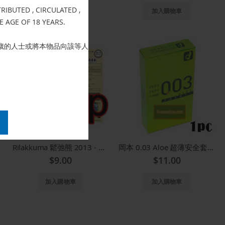
IBUTED , CIRCULATED ,
加入購物車
加入購物車
E AGE OF 18 YEARS.
歲的人士或將本物品向該等人
Rilakkuma 鬆弛熊 2013 - 1 片散裝
岡本 0.03 Aloe 超薄安全套(蘆薈) - 1 片裝
$9.00
$11.00
加入購物車
加入購物車