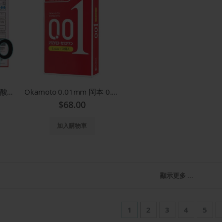
岡本 0.03 安全套-透明質酸 1 片散裝
Okamoto 0.01mm 岡本 0.01(大碼)-3片裝
$68.00
加入購物車
顯示更多 ...
頁
您當前正在閱讀頁
頁面
頁面
頁面
頁面
1
2
3
4
5
面