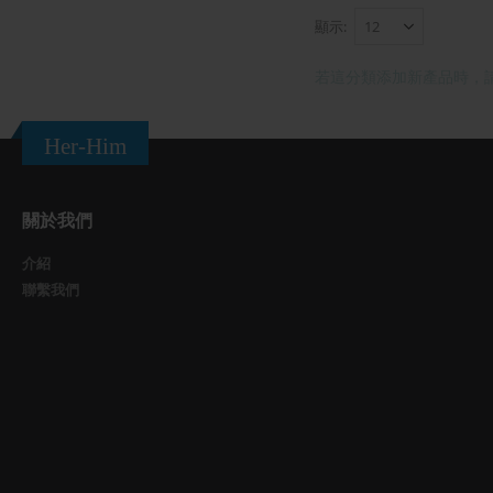
顯示
若這分類添加新產品時，
Her-Him
關於我們
介紹
聯繫我們