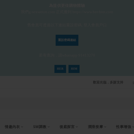
為提供更佳購物體驗
我們g-sexsation.com 正式搬到 https://www.her-him.com
舊會員可透過以下連結重設密碼, 登入會員戶口
重設密碼連結
若有查詢，請whatsapp 91413270
HER
HIM
歡迎光臨，多謝支持
情趣內衣
SM調教
後庭探宮
潤滑按摩
性事增強