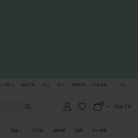
語
比較 (
)
快速下單
Blog
登入
聯繫我們
註冊會員
中文
言
項目
0
快速下單
Cart
其他
已下架
綠特價
品牌
AV 明星