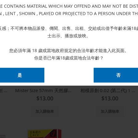
 CONTAINS MATERIAL WHICH MAY OFFEND AND MAY NOT BE DISTR
加入購物車
加入購物車
EN , LENT , SHOWN , PLAYED OR PROJECTED TO A PERSON UNDER TH
反感；不可將本物品派發、傳閱、出售、出租、交給或出借予年齡未滿18
士出示、播放或放映。
您必須年滿 18 歲或當地政府規定的合法年齡才能進入此頁面。
你是否已年滿18歲或當地合法年齡？
Sagami Original 相模原創 0.01 - 1 片散裝
Mister Size 57mm 天然膠乳安全套-1片散裝 0119
相模原創 0.02 (第二代) 1 片散裝
$13.00
$13.00
加入購物車
加入購物車