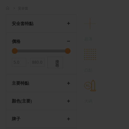
安全套
安全套特點
超薄
價格
搜
-
尋
凸點
主要特點
顏色(主要)
大碼
牌子