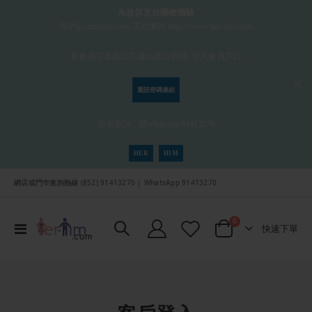
為提供更佳購物體驗
我們g-sexsation.com 正式搬到 https://www.her-him.com
舊會員可透過以下連結重設密碼, 登入會員戶口
重設密碼連結
若有查詢，請whatsapp 91413270
HER
HIM
網店或門巿查詢熱線 (852) 91413270 | WhatsApp 91413270
項目
0
切
快速下單
Cart
換
導
航